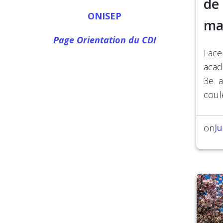
de
ONISEP
ma
Page Orientation du CDI
Face
acad
3e a
coul
Ju
on