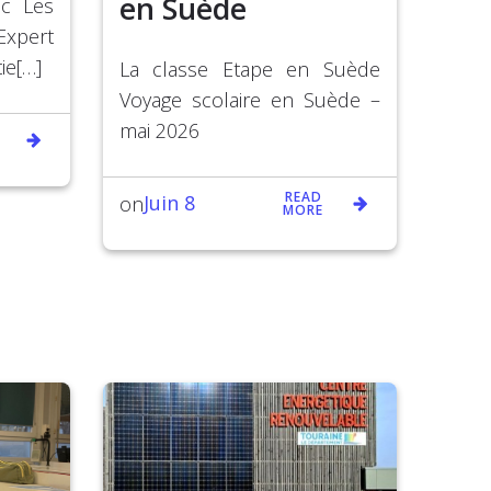
en Suède
ac Les
Expert
ie[…]
La classe Etape en Suède
Voyage scolaire en Suède –
mai 2026
READ
Juin 8
on
MORE