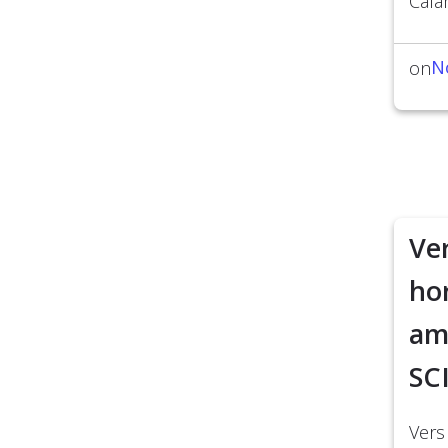
Cala
N
on
Ver
ho
am
SC
Vers