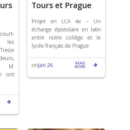
urs
Tours et Prague
Projet en LCA 4e – Un
échange épistolaire en latin
ourt-
entre notre collège et le
 les
lycée français de Prague
reize
eurs,
READ
Jan 26
on
r M.
MORE
se ont