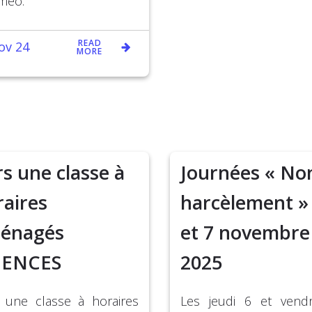
méo.
READ
ov 24
MORE
s une classe à
Journées « No
raires
harcèlement » 
énagés
et 7 novembre
IENCES
2025
 une classe à horaires
Les jeudi 6 et vend