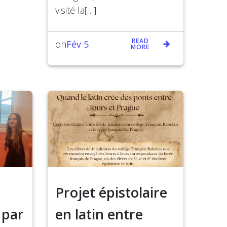
visité la[…]
READ
Fév 5
on
MORE
Projet épistolaire
 par
en latin entre