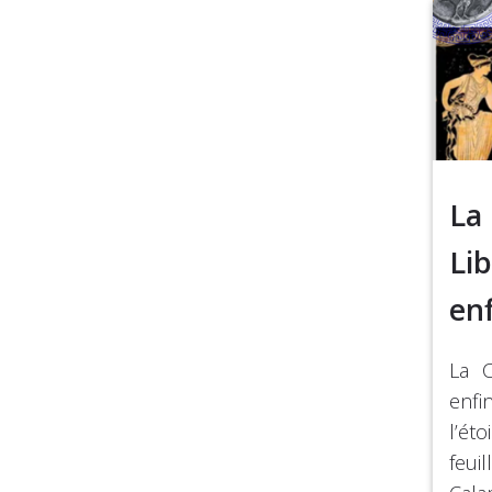
La
Lib
enf
La C
enf
l’é
feui