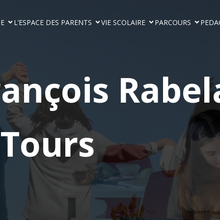
GE
L’ESPACE DES PARENTS
VIE SCOLAIRE
PARCOURS
PEDA
rançois Rabel
Tours