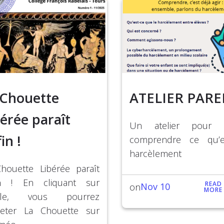
 Chouette
ATELIER PARE
érée paraît
Un atelier pour 
in !
comprendre ce qu’e
harcèlement
houette Libérée paraît
in ! En cliquant sur
READ
Nov 10
on
MORE
toile, vous pourrez
lleter La Chouette sur