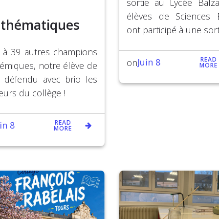
sortie au Lycée Balz
élèves de Sciences 
thématiques
ont participé à une sort
 à 39 autres champions
READ
Juin 8
on
émiques, notre élève de
MORE
 défendu avec brio les
eurs du collège !
READ
in 8
MORE