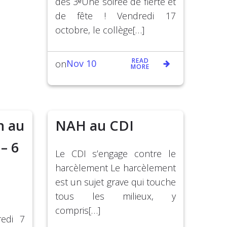
des 3ᵉUne soirée de fierté et
de fête ! Vendredi 17
octobre, le collège[…]
READ
Nov 10
on
MORE
n au
NAH au CDI
– 6
Le CDI s’engage contre le
harcèlement Le harcèlement
est un sujet grave qui touche
tous les milieux, y
compris[…]
redi 7