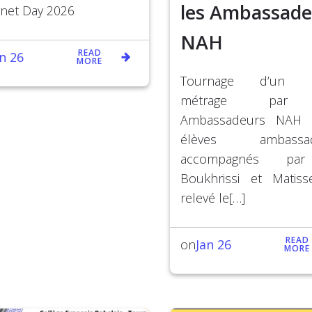
les Ambassade
rnet Day 2026
NAH
READ
an 26
MORE
Tournage d’un c
métrage par
Ambassadeurs NAH T
élèves ambassad
accompagnés pa
Boukhrissi et Matis
relevé le[…]
READ
Jan 26
on
MORE