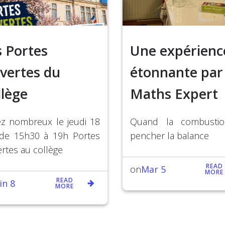
s Portes
Une expérienc
vertes du
étonnante par
llège
Maths Expert
z nombreux le jeudi 18
Quand la combustion
 de 15h30 à 19h Portes
pencher la balance
rtes au collège
READ
Mar 5
on
MORE
READ
in 8
MORE