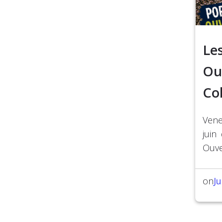
Le
Ou
Co
Vene
juin
Ouve
Ju
on