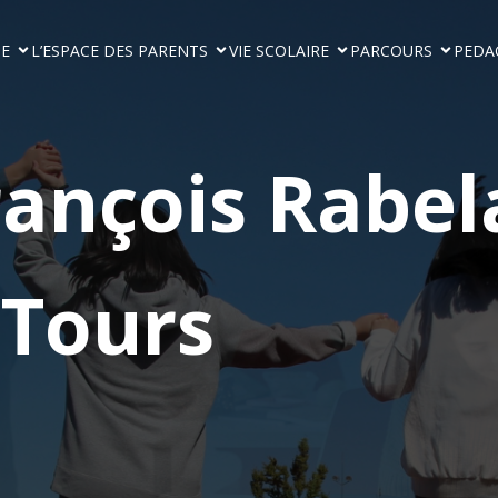
GE
L’ESPACE DES PARENTS
VIE SCOLAIRE
PARCOURS
PEDA
rançois Rabel
Tours