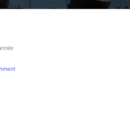
’année
chment