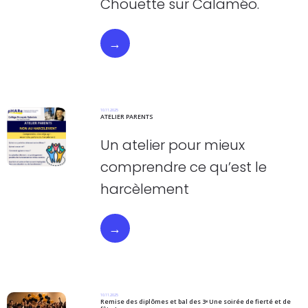
Chouette sur Calaméo.
→
10.11.2025
ATELIER PARENTS
Un atelier pour mieux
comprendre ce qu’est le
harcèlement
→
10.11.2025
Remise des diplômes et bal des 3ᵉ Une soirée de fierté et de