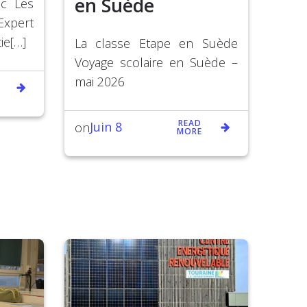
en Suède
ac Les
Expert
ie[…]
La classe Etape en Suède
Voyage scolaire en Suède –
mai 2026
READ
Juin 8
on
MORE