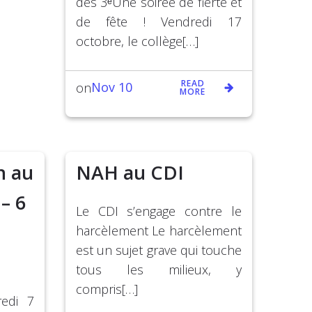
des 3ᵉUne soirée de fierté et
de fête ! Vendredi 17
octobre, le collège[…]
READ
Nov 10
on
MORE
n au
NAH au CDI
– 6
Le CDI s’engage contre le
harcèlement Le harcèlement
est un sujet grave qui touche
tous les milieux, y
compris[…]
redi 7