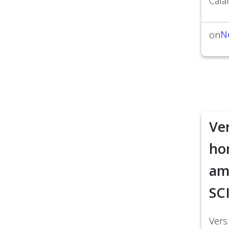
Cala
N
on
Ver
ho
am
SC
Vers