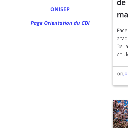
de
ONISEP
ma
Page Orientation du CDI
Face
acad
3e a
coul
Ju
on