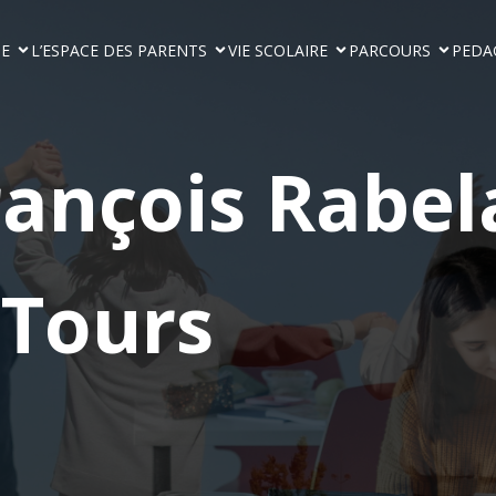
GE
L’ESPACE DES PARENTS
VIE SCOLAIRE
PARCOURS
PEDA
rançois Rabel
Tours