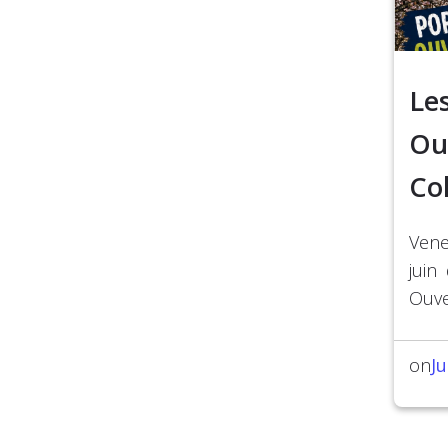
Le
Ou
Co
Vene
juin
Ouve
Ju
on