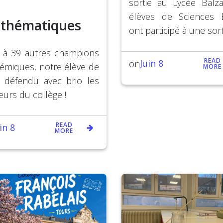
sortie au Lycée Balz
élèves de Sciences 
thématiques
ont participé à une sort
 à 39 autres champions
READ
Juin 8
on
émiques, notre élève de
MORE
 défendu avec brio les
eurs du collège !
READ
in 8
MORE