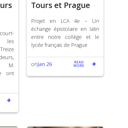
urs
Tours et Prague
Projet en LCA 4e – Un
échange épistolaire en latin
ourt-
entre notre collège et le
 les
lycée français de Prague
reize
eurs,
READ
Jan 26
on
r M.
MORE
se ont