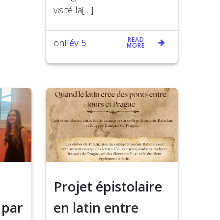
visité la[…]
READ
Fév 5
on
MORE
Projet épistolaire
 par
en latin entre