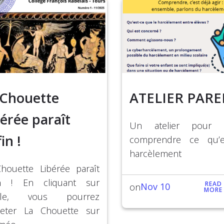
 Chouette
ATELIER PARE
érée paraît
Un atelier pour 
in !
comprendre ce qu’e
harcèlement
houette Libérée paraît
in ! En cliquant sur
READ
Nov 10
on
MORE
toile, vous pourrez
lleter La Chouette sur