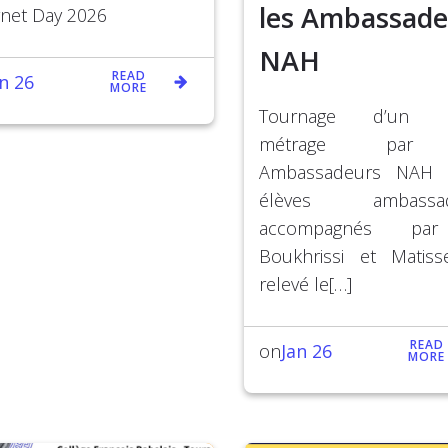
les Ambassade
rnet Day 2026
NAH
READ
an 26
MORE
Tournage d’un c
métrage par
Ambassadeurs NAH T
élèves ambassad
accompagnés pa
Boukhrissi et Matis
relevé le[…]
READ
Jan 26
on
MORE