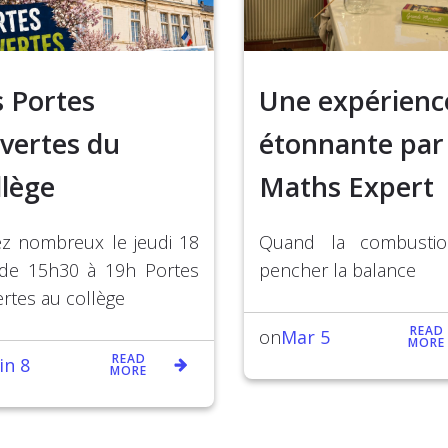
s Portes
Une expérienc
vertes du
étonnante par
llège
Maths Expert
z nombreux le jeudi 18
Quand la combustion
 de 15h30 à 19h Portes
pencher la balance
rtes au collège
READ
Mar 5
on
MORE
READ
in 8
MORE