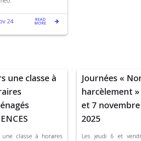
méo.
READ
ov 24
MORE
s une classe à
Journées « No
raires
harcèlement » 
énagés
et 7 novembre
IENCES
2025
 une classe à horaires
Les jeudi 6 et vend