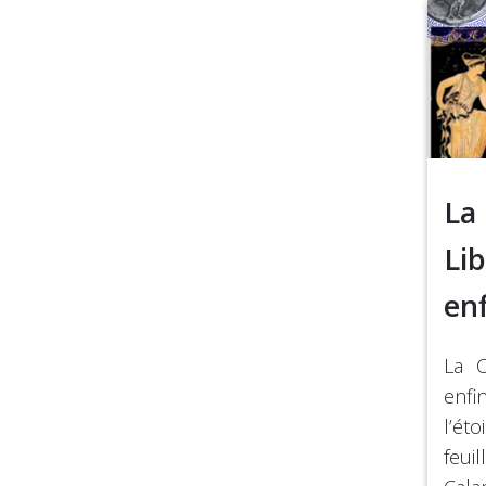
La
Lib
enf
La C
enf
l’é
feui