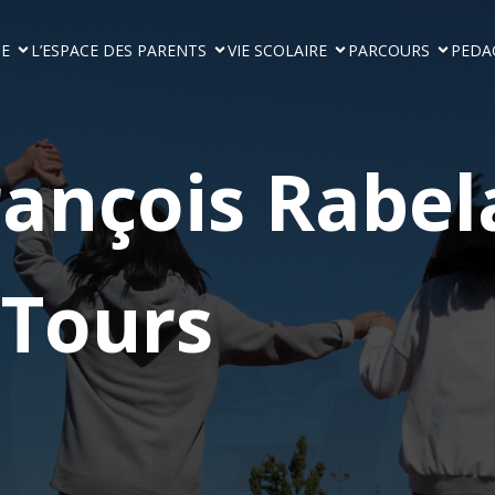
GE
L’ESPACE DES PARENTS
VIE SCOLAIRE
PARCOURS
PEDA
rançois Rabel
Tours