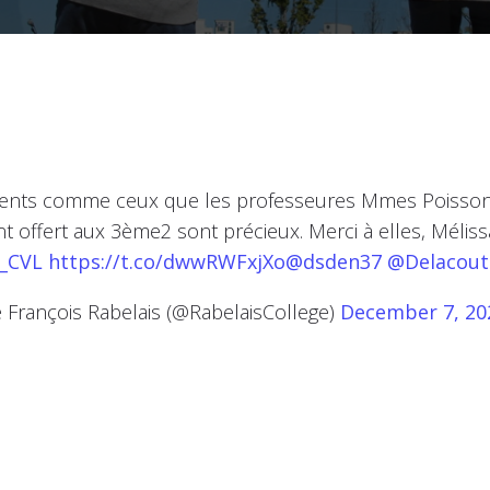
nts comme ceux que les professeures Mmes Poisson
t offert aux 3ème2 sont précieux. Merci à elles, Mélis
c_CVL
https://t.co/dwwRWFxjXo
@dsden37
@Delacout
 François Rabelais (@RabelaisCollege)
December 7, 20