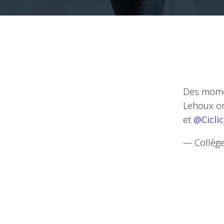
Des mome
Lehoux on
et
@Cicli
— Collège