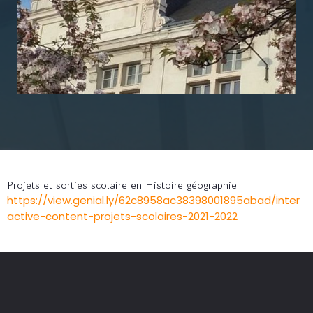
Projets et sorties scolaire en Histoire géographie
https://view.genial.ly/62c8958ac38398001895abad/inter
active-content-projets-scolaires-2021-2022